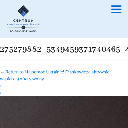
275279882_5349459371740465_
←
Return to Na pomoc Ukrainie! Frankowicze aktywnie
wspierają ofiary wojny
‹
›