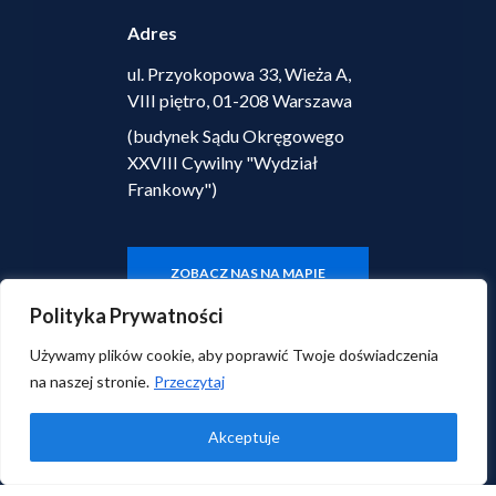
Adres
ul. Przyokopowa 33, Wieża A,
VIII piętro, 01-208 Warszawa
(budynek Sądu Okręgowego
XXVIII Cywilny "Wydział
Frankowy")
ZOBACZ NAS NA MAPIE
Polityka Prywatności
Używamy plików cookie, aby poprawić Twoje doświadczenia
© 2026 Centrum Prawa Finansowego i Ekonomii.
na naszej stronie.
Przeczytaj
Wszelkie prawa zastrzeżone.
Polityka prywatności
|
Klauzula informacyjna
Akceptuje
Kreacja i wdrożenie
Efendi