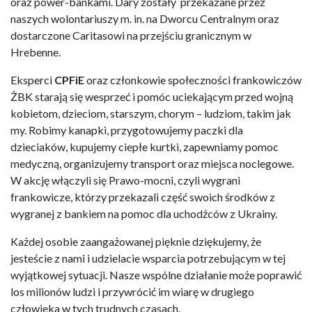
oraz power-bankami. Dary zostały przekazane przez
naszych wolontariuszy m. in. na Dworcu Centralnym oraz
dostarczone Caritasowi na przejściu granicznym w
Hrebenne.
Eksperci
CPFiE
oraz członkowie społeczności frankowiczów
ŻBK starają się wesprzeć i pomóc uciekającym przed wojną
kobietom, dzieciom, starszym, chorym – ludziom, takim jak
my. Robimy kanapki, przygotowujemy paczki dla
dzieciaków, kupujemy ciepłe kurtki, zapewniamy pomoc
medyczną, organizujemy transport oraz miejsca noclegowe.
W akcję włączyli się Prawo-mocni, czyli wygrani
frankowicze, którzy przekazali część swoich środków z
wygranej z bankiem na pomoc dla uchodźców z Ukrainy.
Każdej osobie zaangażowanej pięknie dziękujemy, że
jesteście z nami i udzielacie wsparcia potrzebującym w tej
wyjątkowej sytuacji. Nasze wspólne działanie może poprawić
los milionów ludzi i przywrócić im wiarę w drugiego
człowieka w tych trudnych czasach.