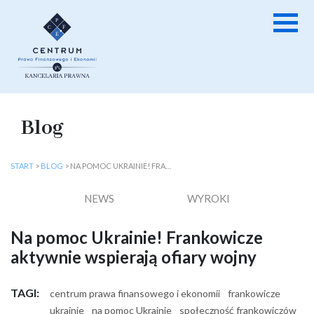
Blog
START
>
BLOG
>
NA POMOC UKRAINIE! FRANKOWICZE AKTYWNIE WSPIERAJĄ OFIARY WOJNY
NEWS
WYROKI
Na pomoc Ukrainie! Frankowicze
aktywnie wspierają ofiary wojny
TAGI:
centrum prawa finansowego i ekonomii
frankowicze
ukrainie
na pomoc Ukrainie
społeczność frankowiczów