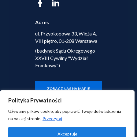
Adres
ul. Przyokopowa 33, Wieża A,
VIII piętro, 01-208 Warszawa
(budynek Sądu Okręgowego
XXVIII Cywilny "Wydział
Frankowy")
ZOBACZ NAS NA MAPIE
Polityka Prywatności
Używamy plików cookie, aby poprawić Twoje doświadczenia
© 2026 Centrum Prawa Finansowego i Ekonomii.
na naszej stronie.
Przeczytaj
Wszelkie prawa zastrzeżone.
Polityka prywatności
|
Klauzula informacyjna
Akceptuje