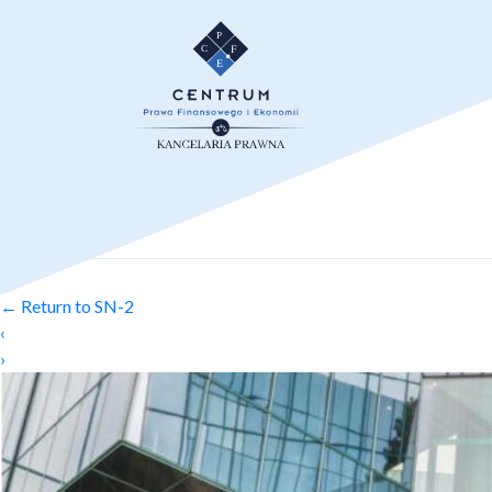
←
Return to SN-2
‹
›