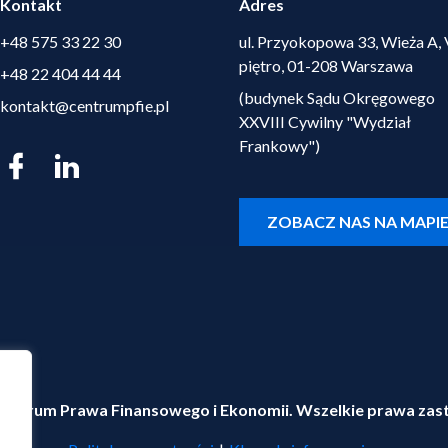
Kontakt
Adres
+48 575 33 22 30
ul. Przyokopowa 33, Wieża A, 
piętro, 01-208 Warszawa
+48 22 404 44 44
(budynek Sądu Okręgowego
kontakt@centrumpfie.pl
XXVIII Cywilny "Wydział
Frankowy")
ZOBACZ NAS NA MAPI
entrum Prawa Finansowego i Ekonomii. Wszelkie prawa zas