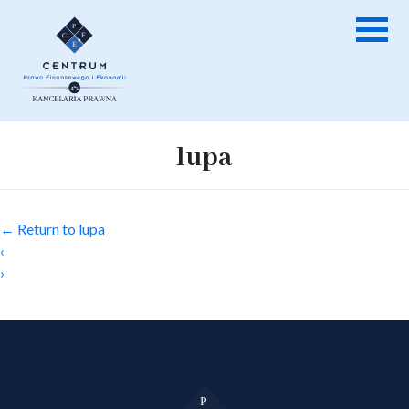
lupa
←
Return to lupa
‹
›